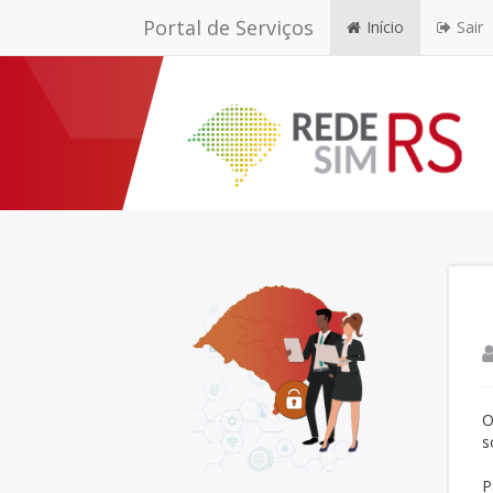
Portal de Serviços
Início
Sair
O
s
P