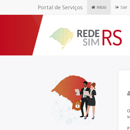
Portal de Serviços
Início
Sair
O
s
P